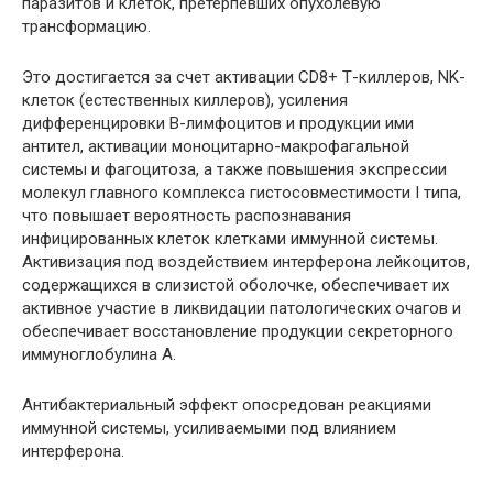
паразитов и клеток, претерпевших опухолевую
трансформацию.
Это достигается за счет активации CD8+ Т-киллеров, NK-
клеток (естественных киллеров), усиления
дифференцировки В-лимфоцитов и продукции ими
антител, активации моноцитарно-макрофагальной
системы и фагоцитоза, а также повышения экспрессии
молекул главного комплекса гистосовместимости I типа,
что повышает вероятность распознавания
инфицированных клеток клетками иммунной системы.
Активизация под воздействием интерферона лейкоцитов,
содержащихся в слизистой оболочке, обеспечивает их
активное участие в ликвидации патологических очагов и
обеспечивает восстановление продукции секреторного
иммуноглобулина А.
Антибактериальный эффект опосредован реакциями
иммунной системы, усиливаемыми под влиянием
интерферона.