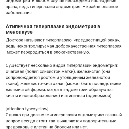
эндометрия. В любом случае необходимо наблюдение
врача, ведь гиперплазия эндометрия – крайне опасное
заболевание.
Атипичная гиперплазия эндометрия в
менопаузе
Доктора называют гиперплазию «предвестницей рака»,
ведь неконтролируемая доброкачественная гиперплазия
может переродиться в злокачественную.
Существует несколько видов гиперплазии эндометрия:
очаговая (полип слизистой матки), железистая (она
сопровождается ростом и утолщением железистой
ткани), железисто-кистозная (может быть последствием
железистой формы, когда в эндометрии образуются
кисты и новообразования) и атипичная (аденомиоз).
[attention type=yellow]
Однако при диагнозе «гиперплазия эндометрия» главный
вопрос всегда стоит так: выявляются подозрительные
предраковые клетки на биопсии или нет.