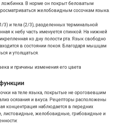
я ложбинка. В норме он покрыт беловатым
просматриваться желобовидным сосочкам языка.
1/3) и тела (2/3), разделенных терминальной
нная к небу часть именуется спинкой. На нижней
икрепленная ко дну полости рта. Язык свободно
находится в состоянии покоя. Благодаря мышцам
ься и утолщаться.
века и причины изменения его цвета
 функции
лочки на теле языка, покрытые не ороговевшим
ализ осязания и вкуса. Рецепторы расположены
шая концентрация наблюдается в передних
ые, листовидные, желобовидные, грибовидные и
енности: