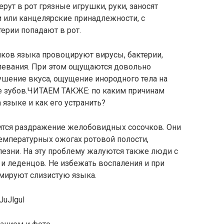
ут в рот грязные игрушки, руки, заносят
 или канцелярские принадлежности, с
ерии попадают в рот.
ков языка провоцируют вирусы, бактерии,
левания. При этом ощущаются довольно
шение вкуса, ощущение инородного тела на
тке зубов.ЧИТАЕМ ТАКЖЕ: по каким причинам
 языке и как его устранить?
вится раздражение желобовидных сосочков. Они
температурных ожогах ротовой полости,
езни. На эту проблему жалуются также люди с
и леденцов. Не избежать воспаления и при
вмируют слизистую языка.
JuJlguI