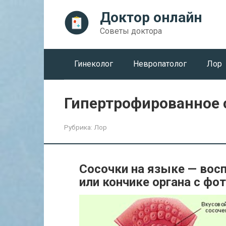
Перейти
Доктор онлайн
к
контенту
Советы доктора
Гинеколог
Невропатолог
Лор
Гипертрофированное 
Рубрика:
Лор
Сосочки на языке — восп
или кончике органа с фо