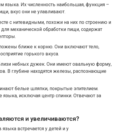
м языка. Их численность наибольшая, функция –
ищи, вкус они не улавливают.
сте с нитевидными, похожи на них по строению и
 для механической обработки пищи, содержат
епторы.
ожены ближе к корню. Они включают тело,
осприятие горького вкуса.
лизи небных дужек. Они имеют овальную форму,
ов. В глубине находятся железы, распознающие
инают белые шляпки, покрытые эпителием.
е языка, исключая центр спинки. Отвечают за
паляются и увеличиваются?
языка встречается у детей и у