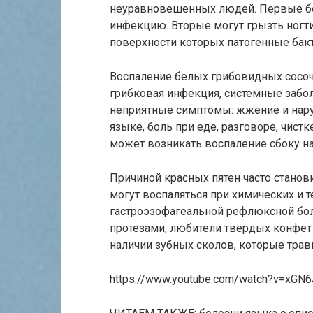
неуравновешенных людей. Первые бер
инфекцию. Вторые могут грызть ногти
поверхности которых патогенные бакт
Воспаление белых грибовидных сосоч
грибковая инфекция, системные забо
неприятные симптомы: жжение и нару
языке, боль при еде, разговоре, чис
может возникать воспаление сбоку на
Причиной красных пятен часто стано
могут воспаляться при химических и 
гастроэзофагеальной рефлюксной бол
протезами, любители твердых конфет 
наличии зубных сколов, которые тра
https://www.youtube.com/watch?v=xGN6