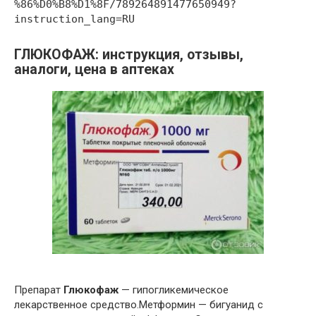
%86%D0%B8%D1%8F/789264891477650949?
instruction_lang=RU
ГЛЮКОФАЖ: инструкция, отзывы,
аналоги, цена в аптеках
Препарат
Глюкофаж
— гипогликемическое
лекарственное средство.Метформин — бигуанид с