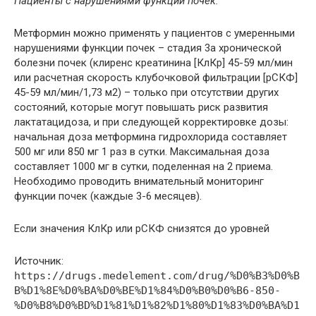
Пациенты с нарушениями функции почек:
Метформин можно применять у пациентов с умеренными
нарушениями функции почек – стадия 3а хронической
болезни почек (клиренс креатинина [КлКр] 45-59 мл/мин
или расчетная скорость клубочковой фильтрации [рСКФ]
45-59 мл/мин/1,73 м2) – только при отсутствии других
состояний, которые могут повышать риск развития
лактатацидоза, и при следующей корректировке дозы:
начальная доза метформина гидрохлорида составляет
500 мг или 850 мг 1 раз в сутки. Максимальная доза
составляет 1000 мг в сутки, поделенная на 2 приема.
Необходимо проводить внимательный мониторинг
функции почек (каждые 3-6 месяцев).
Если значения КлКр или рСКФ снизятся до уровней
Источник:
https://drugs.medelement.com/drug/%D0%B3%D0%B
B%D1%8E%D0%BA%D0%BE%D1%84%D0%B0%D0%B6-850-
%D0%B8%D0%BD%D1%81%D1%82%D1%80%D1%83%D0%BA%D1