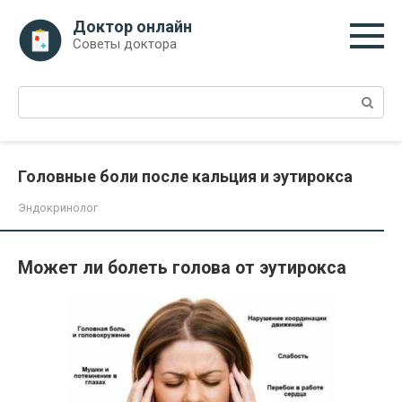
Перейти
Доктор онлайн
к
Советы доктора
контенту
Поиск:
Головные боли после кальция и эутирокса
Эндокринолог
Может ли болеть голова от эутирокса