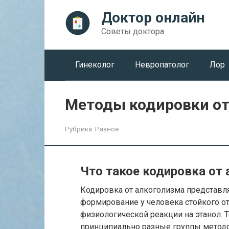
Перейти
Доктор онлайн
к
контенту
Советы доктора
Гинеколог
Невропатолог
Лор
Методы кодировки от 
Рубрика:
Разное
Что такое кодировка от 
Кодировка от алкоголизма представл
формирование у человека стойкого о
физиологической реакции на этанол. 
принципиально разные группы метод