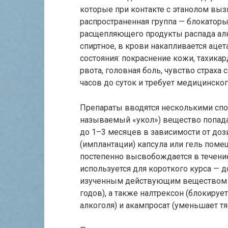
которые при контакте с этанолом вы
распространенная группа — блокатор
расщепляющего продукты распада алк
спиртное, в крови накапливается аце
состояния: покраснение кожи, тахикар
рвота, головная боль, чувство страха
часов до суток и требует медицинско
Препараты вводятся несколькими спо
называемый «укол») вещество попадае
до 1–3 месяцев в зависимости от до
(имплантации) капсула или гель поме
постепенно высвобождается в течени
используется для короткого курса — д
изученным действующим веществом яв
годов), а также налтрексон (блокиру
алкоголя) и акампросат (уменьшает тяг