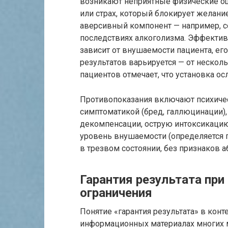
возникают неприятные физические ощ
или страх, который блокирует желан
аверсивный компонент — например, 
последствиях алкоголизма. Эффектив
зависит от внушаемости пациента, ег
результатов варьируется — от несколь
пациентов отмечает, что установка ос
Противопоказания включают психичес
симптоматикой (бред, галлюцинации),
декомпенсации, острую интоксикацию
уровень внушаемости (определяется 
в трезвом состоянии, без признаков 
Гарантия результата при
ограничения
Понятие «гарантия результата» в конт
информационных материалах многих м