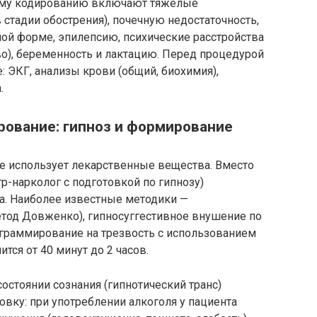
ому кодированию включают тяжелые
в стадии обострения), почечную недостаточность,
ой форме, эпилепсию, психические расстройства
о), беременность и лактацию. Перед процедурой
: ЭКГ, анализы крови (общий, биохимия),
.
рование: гипноз и формирование
е использует лекарственные вещества. Вместо
тр-нарколог с подготовкой по гипнозу)
а. Наиболее известные методики —
етод Довженко), гипносуггестивное внушение по
ограммирование на трезвость с использованием
тся от 40 минут до 2 часов.
состоянии сознания (гипнотический транс)
вку: при употреблении алкоголя у пациента