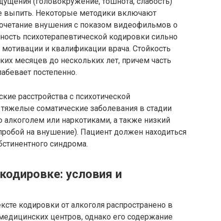
ущения (головокружение, тошнота, слабость)
ие выпить. Некоторые методики включают
сочетание внушения с показом видеофильмов о
ность психотерапевтической кодировки сильно
о мотивации и квалификации врача. Стойкость
ких месяцев до нескольких лет, причем часть
лабевает постепенно.
кие расстройства с психотической
 тяжелые соматические заболевания в стадии
 алкоголем или наркотиками, а также низкий
пробой на внушение). Пациент должен находиться
абстинентного синдрома.
 кодировке: условия и
ексте кодировки от алкоголя распространено в
едицинских центров, однако его содержание