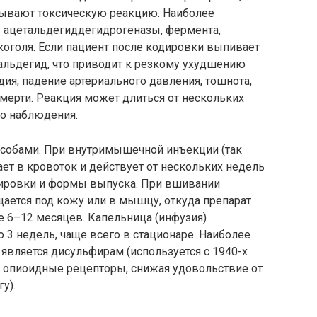
зывают токсическую реакцию. Наиболее
ы ацетальдегиддегидрогеназы, фермента,
оголя. Если пациент после кодировки выпивает
тальдегид, что приводит к резкому ухудшению
дия, падение артериального давления, тошнота,
 смерти. Реакция может длиться от нескольких
го наблюдения.
собами. При внутримышечной инъекции (так
т в кровоток и действует от нескольких недель
зировки и формы выпуска. При вшивании
щается под кожу или в мышцу, откуда препарат
е 6–12 месяцев. Капельница (инфузия)
о 3 недель, чаще всего в стационаре. Наиболее
ляется дисульфирам (используется с 1940-х
ет опиоидные рецепторы, снижая удовольствие от
у).