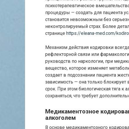
психотерапевтическое вмешательство
процедуры — создать для пациента ус
становится невозможным без серьез
неконтролируемый страх. Более дета
странице
https://eleana-med.com/kodiro
Механизм действия кодировки всегда
рефлекторной связи или фармакологи
руководств по наркологии, при меди
вещество, которое изменяет метаболи
создает в подсознании пациента жест
зависимость — она только блокирует
срок. При этом биологическая тяга к
сохраняться, что требует дополнитель
Медикаментозное кодирован
алкоголем
В основе медикаментозного кодирова