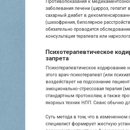
Противопоказания к медикаментозн
заболевания печени (цирроз, гепатит 
сахарный диабет в декомпенсированн
(шизофрения, биполярное расстройств
обязательно проводится обследование
консультация терапевта или нарколога
Психотерапевтическое коди
запрета
Психотерапевтическое кодирование н
этого врач-психотерапевт (или психиа
воздействует на подсознание пациент
эмоционально-стрессовая терапия (м
стандартным протоколам, а также пр
якорных техник НЛП. Сеанс обычно дли
Суть метода в том, что в измененном 
специалист формирует жесткую устано