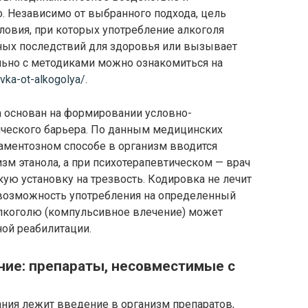
. Независимо от выбранного подхода, цель
ловия, при которых употребление алкоголя
ных последствий для здоровья или вызывает
льно с методиками можно ознакомиться на
vka-ot-alkogolya/
.
 основан на формировании условно-
ческого барьера. По данным медицинских
каментозном способе в организм вводится
зм этанола, а при психотерапевтическом — врач
кую установку на трезвость. Кодировка не лечит
 возможность употребления на определенный
 алкоголю (компульсивное влечение) может
ной реабилитации.
ие: препараты, несовместимые с
ния лежит введение в организм препаратов,