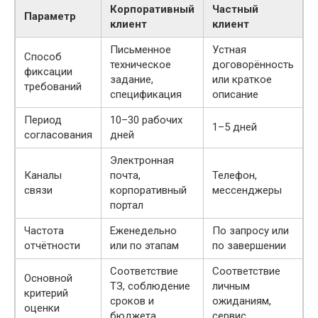
Корпоративный
Частный
Параметр
клиент
клиент
Письменное
Устная
Способ
техническое
договорённость
фиксации
задание,
или краткое
требований
спецификация
описание
Период
10–30 рабочих
1–5 дней
согласования
дней
Электронная
Каналы
почта,
Телефон,
связи
корпоративный
мессенджеры
портал
Частота
Еженедельно
По запросу или
отчётности
или по этапам
по завершении
Соответствие
Соответствие
Основной
ТЗ, соблюдение
личным
критерий
сроков и
ожиданиям,
оценки
бюджета
сервис