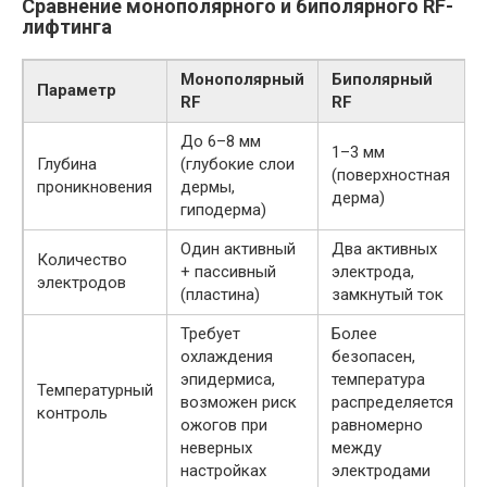
Сравнение монополярного и биполярного RF-
лифтинга
Монополярный
Биполярный
Параметр
RF
RF
До 6–8 мм
1–3 мм
Глубина
(глубокие слои
(поверхностная
проникновения
дермы,
дерма)
гиподерма)
Один активный
Два активных
Количество
+ пассивный
электрода,
электродов
(пластина)
замкнутый ток
Требует
Более
охлаждения
безопасен,
эпидермиса,
температура
Температурный
возможен риск
распределяется
контроль
ожогов при
равномерно
неверных
между
настройках
электродами