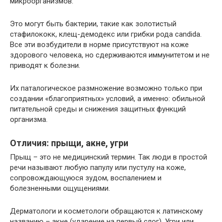
микроорганизмов.
Это могут быть бактерии, такие как золотистый
стафилококк, клещ-демодекс или грибки рода candida.
Все эти возбудители в норме присутствуют на коже
здорового человека, но сдерживаются иммунитетом и не
приводят к болезни.
Их паталогическое размножение возможно только при
создании «благоприятных» условий, а именно: обильной
питательной среды и снижения защитных функций
организма.
Отличия: прыщи, акне, угри
Прыщ – это не медицинский термин. Так люди в простой
речи называют любую папулу или пустулу на коже,
сопровождающуюся зудом, воспалением и
болезненными ощущениями.
Дерматологи и косметологи обращаются к латинскому
названию – акне (ударение на первый слог). Угри или