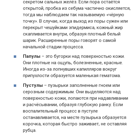
секретом сальных желёз. Если пора остаётся
открытой, пробка из себума частично окисляется,
тогда мы наблюдаем так называемую «чёрную
точку». В случае, когда выход из поры сужен или
перекрыт чешуйками эпидермиса, кожный жир
скапливается внутри, образуя плотный белый
шарик. Расширенные поры говорят о самой
начальной стадии процесса.
Папулы
– это бугорки над поверхностью кожи.
Они плотные на ощупь, болезненные, красные.
Иногда из-за лопнувших капилляров вокруг
припухлости образуется маленькая гематома.
Пустулы
– пузырьки заполненные гноем или
серозным содержимым. Они выделяются над
поверхностью кожи, лопаются при надавливании
и расчёсывании, образуя глубокую ранку. Если
воспалительный процесс в пустуле
останавливается, на месте пузырька образуется
корочка, которая быстро заживает, не оставляя
рубца.