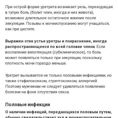
При острой форме уретрита возникает резь, переходящая
в тупую боль (болит член, иногда и низ живота),
возможно длительное остаточное жжение после
эякуляции. Позывы к мочеиспусканию могут учащаться,
как при цистите.
Выражен отек устья уретры и покраснение, иногда
распространяющееся по всей головке члена
. Если
воспаление вялотекущее (субклиническое), то боль
может появляться только при эякуляции, поскольку
плотность мочи гораздо меньше.
Уретрит вызывается не только половыми инфекциями, но
также стафилококком, стрептококком, аллергией.
Поэтому мужчинам не следует удивляться появлению
болезни на фоне отсутствия секса.
Половые инфекции
О наличии инфекций, передающихся половым путем,
обычно свидетельствует зуд в мочеиспускательном