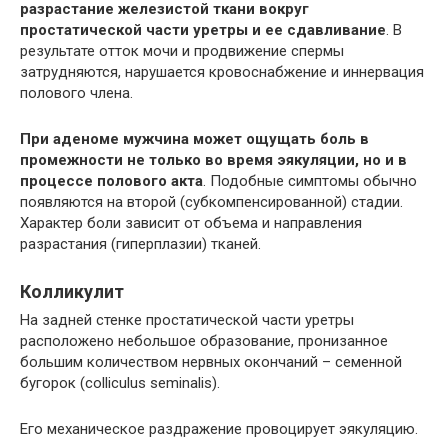
разрастание железистой ткани вокруг
простатической части уретры и ее сдавливание
. В
результате отток мочи и продвижение спермы
затрудняются, нарушается кровоснабжение и иннервация
полового члена.
При аденоме мужчина может ощущать боль в
промежности не только во время эякуляции, но и в
процессе полового акта
. Подобные симптомы обычно
появляются на второй (субкомпенсированной) стадии.
Характер боли зависит от объема и направления
разрастания (гиперплазии) тканей.
Колликулит
На задней стенке простатической части уретры
расположено небольшое образование, пронизанное
большим количеством нервных окончаний – семенной
бугорок (colliculus seminalis).
Его механическое раздражение провоцирует эякуляцию.