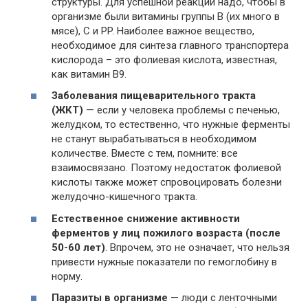
структуры. Для успешной реакции надо, чтобы в
организме были витамины группы B (их много в
мясе), C и PP. Наиболее важное вещество,
необходимое для синтеза главного транспортера
кислорода – это фолиевая кислота, известная,
как витамин B9.
Заболевания пищеварительного тракта
(ЖКТ)
— если у человека проблемы с печенью,
желудком, то естественно, что нужные ферменты
не станут вырабатываться в необходимом
количестве. Вместе с тем, помните: все
взаимосвязано. Поэтому недостаток фолиевой
кислоты также может спровоцировать болезни
желудочно-кишечного тракта.
Естественное снижение активности
ферментов у лиц пожилого возраста (после
50-60 лет)
. Впрочем, это не означает, что нельзя
привести нужные показатели по гемоглобину в
норму.
Паразиты в организме
— люди с ленточными