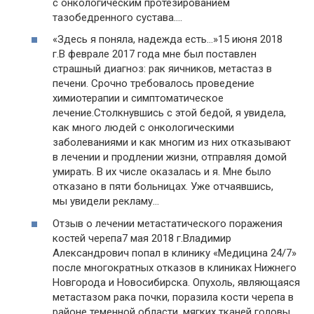
с онкологическим протезированием
тазобедренного сустава….
«Здесь я поняла, надежда есть…»15 июня 2018
г.В феврале 2017 года мне был поставлен
страшный диагноз: рак яичников, метастаз в
печени. Срочно требовалось проведение
химиотерапии и симптоматическое
лечение.Столкнувшись с этой бедой, я увидела,
как много людей с онкологическими
заболеваниями и как многим из них отказывают
в лечении и продлении жизни, отправляя домой
умирать. В их числе оказалась и я. Мне было
отказано в пяти больницах. Уже отчаявшись,
мы увидели рекламу…
Отзыв о лечении метастатического поражения
костей черепа7 мая 2018 г.Владимир
Александрович попал в клинику «Медицина 24/7»
после многократных отказов в клиниках Нижнего
Новгорода и Новосибирска. Опухоль, являющаяся
метастазом рака почки, поразила кости черепа в
районе теменной области, мягких тканей головы