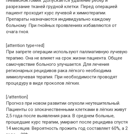
пневмонэктомия. Допускается удаление рёбер и
разрезание тканей грудной клетки. Перед операцией
пациент проходит курс лучевой и химиотерапии.
Препараты назначаются индивидуально каждому
больному. При гнойных проявлениях избавляются от
очага гноя.
[attention type=red]
При запрете операции используют паллиативную лучевую
терапию. Она не влияет на срок жизни пациента. Общее
самочувствие больного улучшается. Для лечения
регионарных рецидивов рака лёгкого необходима
химиолучевая терапия. При необходимости проводят
процедуру в виде проколов лёгких.
[/attention]
Прогноз при новом развитии опухоли неутешительный.
Пациенты со злокачественными клетками в лёгких живут
2,5 года после выявления рака. В среднем больные,
прошедшие курс терапии, умирают после рецидива спустя
14 месяцев. Вероятность прожить год составляет 60%, а 2