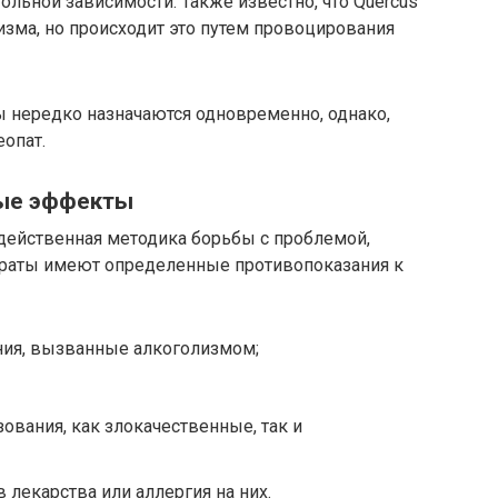
гольной зависимости. Также известно, что Quercus
зма, но происходит это путем провоцирования
ы нередко назначаются одновременно, однако,
еопат.
ные эффекты
 действенная методика борьбы с проблемой,
араты имеют определенные противопоказания к
ия, вызванные алкоголизмом;
вания, как злокачественные, так и
лекарства или аллергия на них.