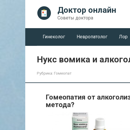
Перейти
Доктор онлайн
к
контенту
Советы доктора
Гинеколог
Невропатолог
Лор
Нукс вомика и алкого
Рубрика:
Гомеопат
Гомеопатия от алкоголи
метода?