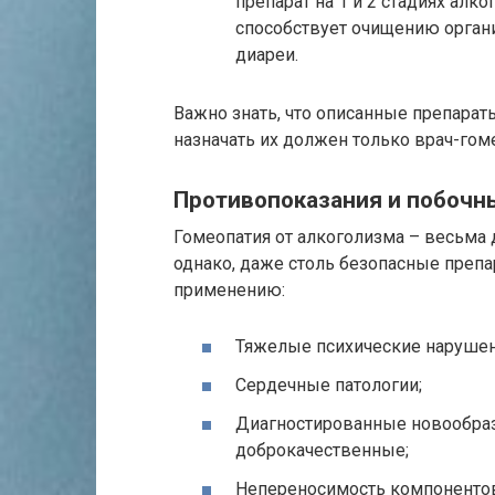
препарат на 1 и 2 стадиях алко
способствует очищению органи
диареи.
Важно знать, что описанные препарат
назначать их должен только врач-гом
Противопоказания и побоч
Гомеопатия от алкоголизма – весьма
однако, даже столь безопасные преп
применению:
Тяжелые психические нарушен
Сердечные патологии;
Диагностированные новообразо
доброкачественные;
Непереносимость компонентов 