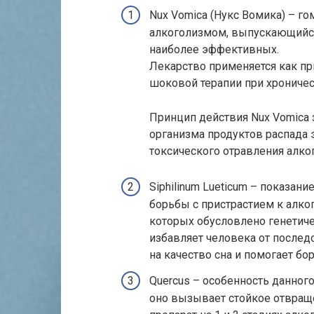
Nux Vomica (Нукс Вомика) – г
алкоголизмом, выпускающийся
наиболее эффективных.
Лекарство применяется как пр
шоковой терапии при хроничес
Принцип действия Nux Vomica 
организма продуктов распада 
токсического отравления алко
Siphilinum Lueticum – показан
борьбы с пристрастием к алк
которых обусловлено генетич
избавляет человека от послед
на качество сна и помогает бо
Quercus – особенность данного
оно вызывает стойкое отвращ