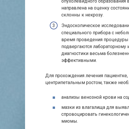
опухолевидного образования в
направлена на оценку состоян
склонны к некрозу.
Эндоскопическое исследовани
специального прибора с небол
время проведения процедуры п
подвергаются лабораторному 
диагностики весьма болезненн
эффективными.
Для прохождения лечения пациентке,
центрипетальным ростом, также необ
анализы венозной крови на с
мазки из влагалища для выяв
спровоцировать гинекологичес
миомы.