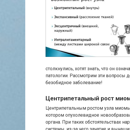
столкнулись, хотят знать, что он означ
патологии. Рассмотрим эти вопросы д
безобидное заболевание!
Центрипетальный рост миома
Центрипетальным ростом узла миомы 
котором опухолевидное новообразова
органа. При таких обстоятельствах н
системы, из-за чего зачатие и вынаш