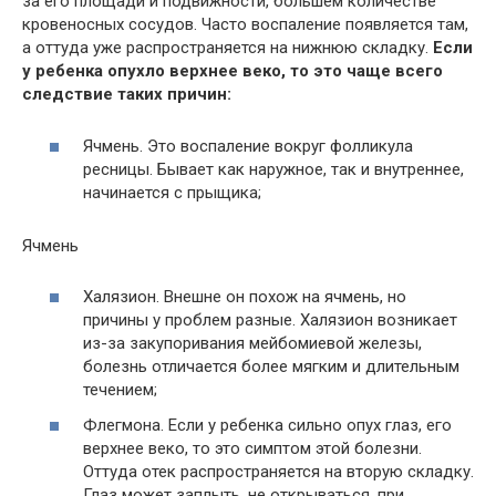
за его площади и подвижности, большем количестве
кровеносных сосудов. Часто воспаление появляется там,
а оттуда уже распространяется на нижнюю складку.
Если
у ребенка опухло верхнее веко, то это чаще всего
следствие таких причин:
Ячмень. Это воспаление вокруг фолликула
ресницы. Бывает как наружное, так и внутреннее,
начинается с прыщика;
Ячмень
Халязион. Внешне он похож на ячмень, но
причины у проблем разные. Халязион возникает
из-за закупоривания мейбомиевой железы,
болезнь отличается более мягким и длительным
течением;
Флегмона. Если у ребенка сильно опух глаз, его
верхнее веко, то это симптом этой болезни.
Оттуда отек распространяется на вторую складку.
Глаз может заплыть, не открываться, при