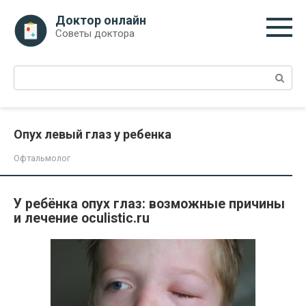
Перейти
Доктор онлайн
к
Советы доктора
контенту
Поиск:
Опух левый глаз у ребенка
Офтальмолог
У ребёнка опух глаз: возможные причины
и лечение oculistic.ru