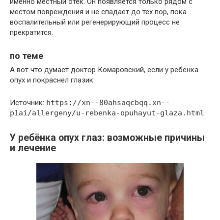
именно местный отёк. Он появляется только рядом с
местом повреждения и не спадает до тех пор, пока
воспалительный или регенерирующий процесс не
прекратится.
по теме
А вот что думает доктор Комаровский, если у ребенка
опух и покраснел глазик:
Источник:
https://xn--80ahsaqcbqq.xn--
p1ai/allergeny/u-rebenka-opuhayut-glaza.html
У ребёнка опух глаз: возможные причины
и лечение