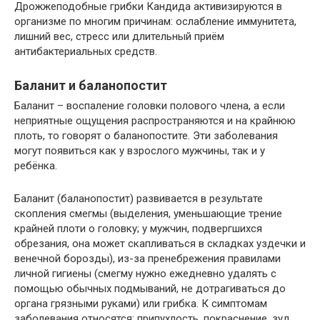
Дрожжеподобные грибки Кандида активизируются в
организме по многим причинам: ослабление иммунитета,
лишний вес, стресс или длительный приём
антибактериальных средств.
Баланит и баланопостит
Баланит – воспаление головки полового члена, а если
неприятные ощущения распространяются и на крайнюю
плоть, то говорят о баланопостите. Эти заболевания
могут появиться как у взрослого мужчины, так и у
ребёнка.
Баланит (баланопостит) развивается в результате
скопления смегмы (выделения, уменьшающие трение
крайней плоти о головку; у мужчин, подвергшихся
обрезания, она может скапливаться в складках уздечки и
венечной борозды), из-за пренебрежения правилами
личной гигиены (смегму нужно ежедневно удалять с
помощью обычных подмываний, не дотрагиваться до
органа грязными руками) или грибка. К симптомам
заболевания относятся: припухлость, покраснение, зуд