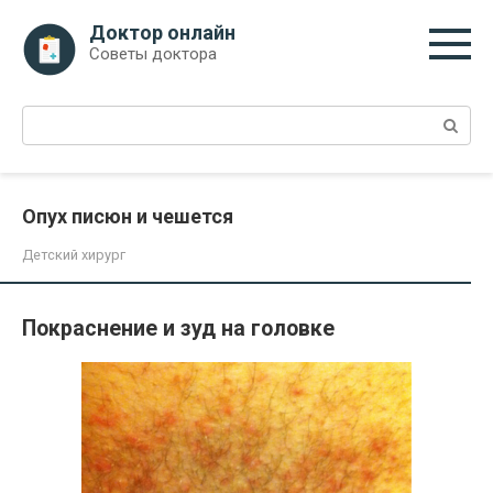
Перейти
Доктор онлайн
к
Советы доктора
контенту
Поиск:
Опух писюн и чешется
Детский хирург
Покраснение и зуд на головке