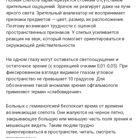
Полная слепота
характеризуется стойким отсутствием
зрительных ощущений. Зрачок не реагирует даже на лучи
яркого света. Зрительный анализатор не воспринимает
признаки предметов — цвет, размер, их расположение.
Поэтому возникают трудности с оценкой
пространственных признаков. У слепых усиливается
реакция на звук, который помогает ориентироваться в
окружающей действительности.
На одном глазу могут оставаться светоощущение и
остаточное зрение (с коррекцией очками 0,01-0,05). При
фиксированном взгляде видимое глазом угловое
пространство не превышает 10 градусов. Для
обозначения такой аномалии зрения офтальмологи
применяют термин «
слабовидение
».
Больных с
гемианопсией
беспокоит время от времени
возникающая слепота. Они жалуются на черное пятно,
закрывающее большую или меньшую часть поля зрения и
мешающее видеть. Таким людям трудно
ориентироваться в пространстве, читать, смотреть