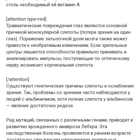
столь необходимый ей витамин А.
[attention type=red]
Травматические повреждения глаз являются основной
причиной монокулярной слепоты (потери зрения на один
глаз). Поражение затылочной доли мозга также может
привести к необратимым изменениям. Если зрительные
центры лишаются способности правильно принимать и
анализировать импульсы, поступающие по оптическому
нерву, возникает кортикальная слепота.
[/attention]
Существуют генетические причины слепоты и ослабления
зрения. Так, проблемы со зрением часто наблюдаются у
людей с альбинизмом, хотя полная слепота у альбиносов
— явление достаточно редкое.
Ряд мутаций, связанных с различными генами, приводят к
развитию врожденного амавроза Лебера. Эта
наследственная болезнь проявляется в раннем возрасте
достаточно серьёзными нарушениями зрительных