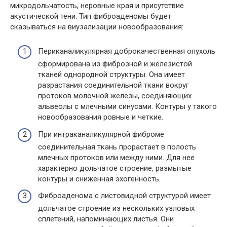
микродольчатость, неровные края и присутствие
акустической тени. Тип фиброаденомы будет
сказываться на виузализации новообразования:
Периканаликулярная доброкачественная опухоль
сформирована из фиброзной и железистой
тканей однородной структуры. Она имеет
разрастания соединительной ткани вокруг
протоков молочной железы, соединяющих
альвеолы с млечными синусами. Контуры у такого
новообразования ровные и четкие.
При интраканаликулярной фиброме
соединительная ткань прорастает в полость
млечных протоков или между ними. Для нее
характерно дольчатое строение, размытые
контуры и сниженная эхогенность.
Фиброаденома с листовидной структурой имеет
дольчатое строение из нескольких узловых
сплетений, напоминающих листья. Они