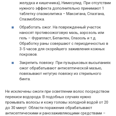
желудка и кишечника), Нимесулид. При отсутствии
нужного эффекта дополнительно принимают 1
таблетку спазмолитика – Максигана, Спазгана,
Спазмоблока.
Обработать ожог. На поврежденный участок
наносят противоожоговую мазь, аэрозоль или
гель – Фурапласт, Бепантен, Олазоль и т.д.
Обработку раны совершают с периодичностью в
3-5 часов для скорейшего заживления кожных
покровов.
Закрепить повязку. При пузырьковых высыпаниях
ожог обрабатывают антисептической мазью,
повязывают нетугую повязку из стерильного
бинта.
Не исключены ожоги при осветлении волос посредством
перекиси водорода. В подобных случаях нужно
промывать волосы и кожу головы холодной водой от 20
до 30 минут. Области поражения обрабатывают
антисептическими и ранозаживляющими средствами –