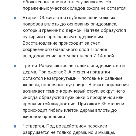
обожженные клетки отшелушиваются. На
пораженных участках следов ожога не остается.
Вторая. Обжигаются глубокие слои кожных
покровов вплоть до основания эпидермиса,
который граничит с дермой. На теле образуются
пузырьки с прозрачным содержимым.
Восстановление происходит за счет
сохраненного базального слоя. Полное
выздоровление наступает через 7-14 дней.
Третья. Разрушаются не только эпидермис, но и
дерма. При ожогах 3-А степени придатки
остаются незатронутыми – потовые и сальные
железы, волосяные луковицы. В очаге поражения
возникает темно-коричневый струп, вокруг него
иногда образуются пузырьки с прозрачной или
кровянистой жидкостью. При ожоге 3Б степени
происходит гибель клеток дермы вплоть до
жировой прослойки.
Четвертая. Под воздействием перекиси
разрушается не только дерма, но и мышцы,