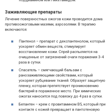
Кордиамином или Никетамидом.
Заживляющие препараты
Лечение поверхностных ожогов кожи проводится дома
противоожоговыми мазями, аэрозолями. В терапию
включаются:
Пантенол – препарат с декспантенолом, который
ускоряет обмен веществ, стимулирует
восстановление кожи. Спрей распыляется на
очищенные от загрязнений очаги поражения 3-4
раза в сутки.
Спасатель – смягчающий бальзам с
ранозаживляющими свойствами, который
ускоряет рубцевание тканей. Образует защитную
пленку, которая препятствует проникновению
бактерий в пораженное место. При химических
ожогах наносится под повязку до 4 раз в сутки.
Бепантен – крем с провитамином В5, который при
контакте с кожей превращает в пантотеновую