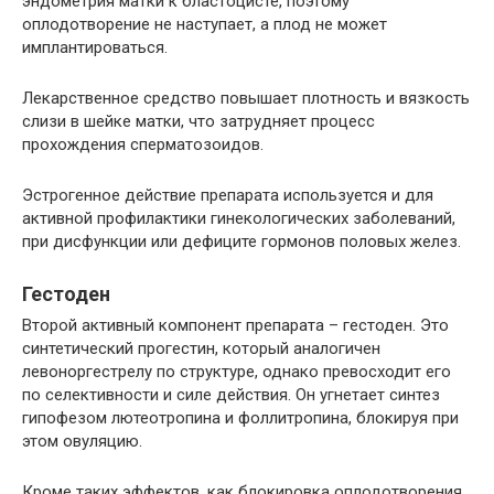
эндометрия матки к бластоцисте, поэтому
оплодотворение не наступает, а плод не может
имплантироваться.
Лекарственное средство повышает плотность и вязкость
слизи в шейке матки, что затрудняет процесс
прохождения сперматозоидов.
Эстрогенное действие препарата используется и для
активной профилактики гинекологических заболеваний,
при дисфункции или дефиците гормонов половых желез.
Гестоден
Второй активный компонент препарата – гестоден. Это
синтетический прогестин, который аналогичен
левоноргестрелу по структуре, однако превосходит его
по селективности и силе действия. Он угнетает синтез
гипофезом лютеотропина и фоллитропина, блокируя при
этом овуляцию.
Кроме таких эффектов, как блокировка оплодотворения