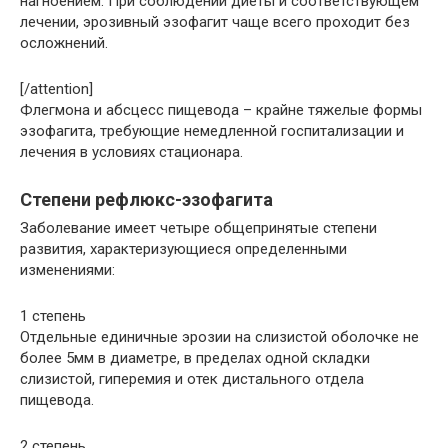
нагноением. При соблюдении диеты и соответствующем
лечении, эрозивный эзофагит чаще всего проходит без
осложнений.
[/attention]
Флегмона и абсцесс пищевода – крайне тяжелые формы
эзофагита, требующие немедленной госпитализации и
лечения в условиях стационара.
Степени рефлюкс-эзофагита
Заболевание имеет четыре общепринятые степени
развития, характеризующиеся определенными
изменениями:
1 степень
Отдельные единичные эрозии на слизистой оболочке не
более 5мм в диаметре, в пределах одной складки
слизистой, гиперемия и отек дистального отдела
пищевода.
2 степень