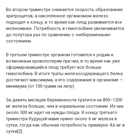
Во втором триместре снижается скорость образования
эритроцитов, а накопленное организмом железо
подходит к концу, в то время как плод развивается все
интенсивнее. Потребность в гемоглобине увеличивается
до полутора раз по сравнению с «небеременным»
состоянием.
В третьем триместре организм готовится к родам и
возможным кровопотерям при них, в то время как уже
сформировавшийся плод требует все больше
гемоглобина. В итоге траты железосодержащего белка
достигают максимума, а его содержание в организме —
минимума (от 100 грамм на литр).
За девять месяцев беременности тратится на 800–1200
мг железа больше, чем в нормальном состоянии. Из них
около 500 мг идет на нужды плода. К концу третьего
триместра будущей маме нужно около 6 мг железа в
сутки, тогда как обычная потребность примерно 4,6 мг в
сутки[2].