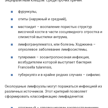
энцефалитным клещом. Среди прочих причин:
фурункулы,
отиты (наружный и средний),
мастоидит – воспаление пористых структур
височной кости в части сосцевидного отростка и
слизистой выстилки антрума,
лимфогранулематоз, или болезнь Ходжкина –
опухолевое заболевание лимфосистемы,
туляремия – зооантропонозная инфекция,
возбудителем которой выступает бактерия
Francisella tularensis,
туберкулёз и в крайне редких случаях – сифилис.
Околоушные лимфоузлы могут поражаться инфекцией из
различных источников. Этот критерий позволяет
сформировать классификацию лимфаденитов:
отогенный – спровоцирован распространением