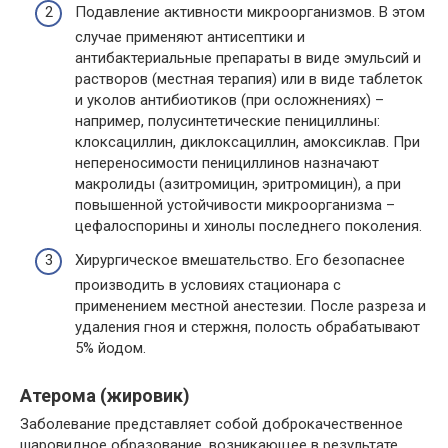
Подавление активности микроорганизмов. В этом
случае применяют антисептики и
антибактериальные препараты в виде эмульсий и
растворов (местная терапия) или в виде таблеток
и уколов антибиотиков (при осложнениях) –
например, полусинтетические пенициллины:
клоксациллин, диклоксациллин, амоксиклав. При
непереносимости пенициллинов назначают
макролиды (азитромицин, эритромицин), а при
повышенной устойчивости микроорганизма –
цефалоспорины и хинолы последнего поколения.
Хирургическое вмешательство. Его безопаснее
производить в условиях стационара с
применением местной анестезии. После разреза и
удаления гноя и стержня, полость обрабатывают
5% йодом.
Атерома (жировик)
Заболевание представляет собой доброкачественное
шаровидное образование, возникающее в результате