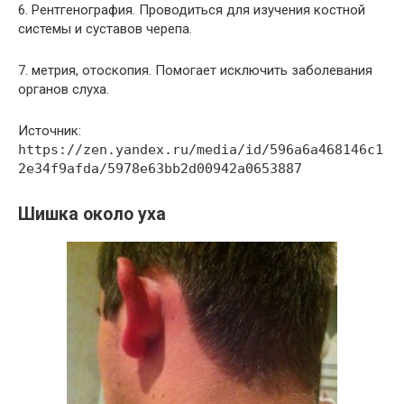
6. Рентгенография. Проводиться для изучения костной
системы и суставов черепа.
7. метрия, отоскопия. Помогает исключить заболевания
органов слуха.
Источник:
https://zen.yandex.ru/media/id/596a6a468146c1
2e34f9afda/5978e63bb2d00942a0653887
Шишка около уха