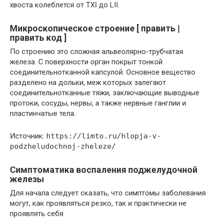
хвоста колеблется от TXI до LII.
Микроскопическое строение [ править |
править код ]
По строению это сложная альвеолярно-трубчатая
железа. С поверхности орган покрыт тонкой
соединительнотканной капсулой. Основное вещество
разделено на дольки, меж которых залегают
соединительнотканные тяжи, заключающие выводные
протоки, сосуды, нервы, а также нервные ганглии и
пластинчатые тела.
Источник:
https://limto.ru/hlopja-v-
podzheludochnoj-zheleze/
Симптоматика воспаления поджелудочной
железы
Для начала следует сказать, что симптомы заболевания
могут, как проявляться резко, так и практически не
проявлять себя.