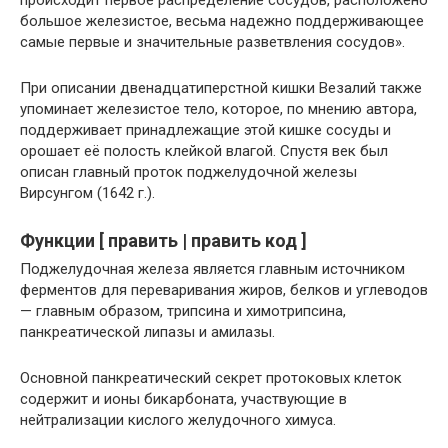
происходит первое распределение сосудов, расположено
большое железистое, весьма надежно поддерживающее
самые первые и значительные разветвления сосудов».
При описании двенадцатиперстной кишки Везалий также
упоминает железистое тело, которое, по мнению автора,
поддерживает принадлежащие этой кишке сосуды и
орошает её полость клейкой влагой. Спустя век был
описан главный проток поджелудочной железы
Вирсунгом (1642 г.).
Функции [ править | править код ]
Поджелудочная железа является главным источником
ферментов для переваривания жиров, белков и углеводов
— главным образом, трипсина и химотрипсина,
панкреатической липазы и амилазы.
Основной панкреатический секрет протоковых клеток
содержит и ионы бикарбоната, участвующие в
нейтрализации кислого желудочного химуса.