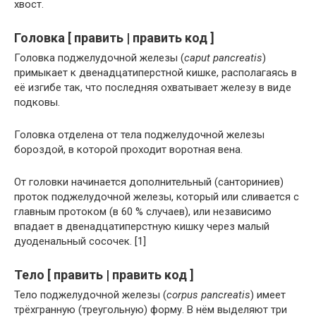
хвост.
Головка [ править | править код ]
Головка поджелудочной железы (
caput pancreatis
)
примыкает к двенадцатиперстной кишке, располагаясь в
её изгибе так, что последняя охватывает железу в виде
подковы.
Головка отделена от тела поджелудочной железы
бороздой, в которой проходит воротная вена.
От головки начинается дополнительный (санториниев)
проток поджелудочной железы, который или сливается с
главным протоком (в 60 % случаев), или независимо
впадает в двенадцатиперстную кишку через малый
дуоденальный сосочек. [1]
Тело [ править | править код ]
Тело поджелудочной железы (
corpus pancreatis
) имеет
трёхгранную (треугольную) форму. В нём выделяют три