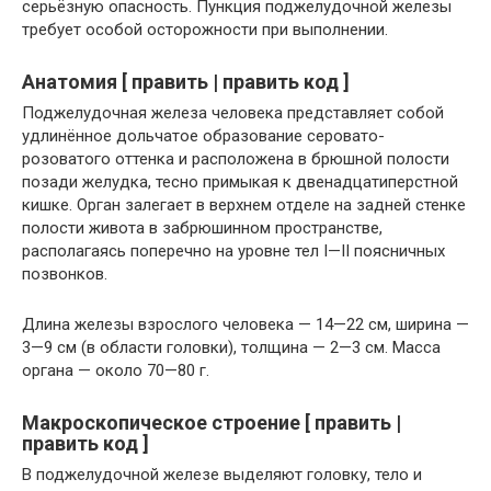
серьёзную опасность. Пункция поджелудочной железы
требует особой осторожности при выполнении.
Анатомия [ править | править код ]
Поджелудочная железа человека представляет собой
удлинённое дольчатое образование серовато-
розоватого оттенка и расположена в брюшной полости
позади желудка, тесно примыкая к двенадцатиперстной
кишке. Орган залегает в верхнем отделе на задней стенке
полости живота в забрюшинном пространстве,
располагаясь поперечно на уровне тел I—II поясничных
позвонков.
Длина железы взрослого человека — 14—22 см, ширина —
3—9 см (в области головки), толщина — 2—3 см. Масса
органа — около 70—80 г.
Макроскопическое строение [ править |
править код ]
В поджелудочной железе выделяют головку, тело и