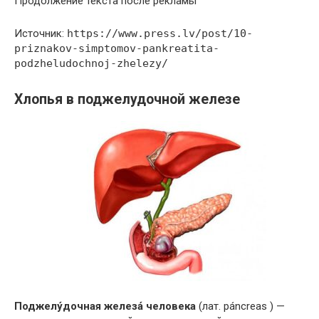
Продолжение текста после рекламы
Источник:
https://www.press.lv/post/10-
priznakov-simptomov-pankreatita-
podzheludochnoj-zhelezy/
Хлопья в поджелудочной железе
Поджелу́дочная железа́ человека
(лат. páncreas ) —