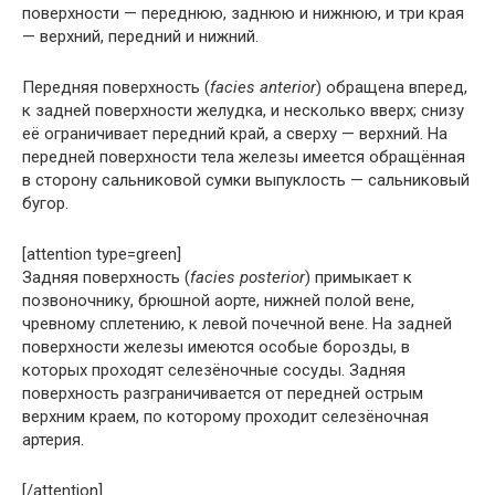
поверхности — переднюю, заднюю и нижнюю, и три края
— верхний, передний и нижний.
Передняя поверхность (
facies anterior
) обращена вперед,
к задней поверхности желудка, и несколько вверх; снизу
её ограничивает передний край, а сверху — верхний. На
передней поверхности тела железы имеется обращённая
в сторону сальниковой сумки выпуклость — сальниковый
бугор.
[attention type=green]
Задняя поверхность (
facies posterior
) примыкает к
позвоночнику, брюшной аорте, нижней полой вене,
чревному сплетению, к левой почечной вене. На задней
поверхности железы имеются особые борозды, в
которых проходят селезёночные сосуды. Задняя
поверхность разграничивается от передней острым
верхним краем, по которому проходит селезёночная
артерия.
[/attention]