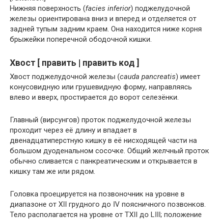
Нижняя поверхность (
facies inferior
) поджелудочной
железы ориентирована вниз и вперед и отделяется от
задней тупым задним краем. Она находится ниже корня
брыжейки поперечной ободочной кишки.
Хвост [ править | править код ]
Хвост поджелудочной железы (
cauda pancreatis
) имеет
конусовидную или грушевидную форму, направляясь
влево и вверх, простирается до ворот селезёнки.
Главный (вирсунгов) проток поджелудочной железы
проходит через её длину и впадает в
двенадцатиперстную кишку в её нисходящей части на
большом дуоденальном сосочке. Общий желчный проток
обычно сливается с панкреатическим и открывается в
кишку там же или рядом.
Головка проецируется на позвоночник на уровне в
диапазоне от XII грудного до IV поясничного позвонков.
Тело располагается на уровне от TXII до LIII; положение