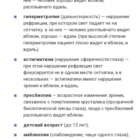
ней — человек хорошо видит вблизи,
расплывчато вдаль;
гиперметропия
(дальнозоркость) — нарушение
рефракции, при котором свет падает не на
сетчатку, а за нее — человек расплывчато видит
вблизи, хорошо — вдаль (при высокой степени
гиперметропии пациент плохо видит и вблизи, и
вдаль);
астигматизм
(нарушение сферичности глаза) —
при этом нарушении рефракции свет
фокусируется не в одном месте сетчатки, а в
нескольких — астигматики имеют нарушения
зрения и вблизи, и вдаль;
пресбиопия
— возрастное изменение зрения,
связанное с помутнением хрусталика (прозрачной
биологической линзы глаза), люди с пресбиопией
расплывчато видят вблизи;
детский возраст
(до 13 лет);
амблиопия
(слабовидение, чаще одного глаза);