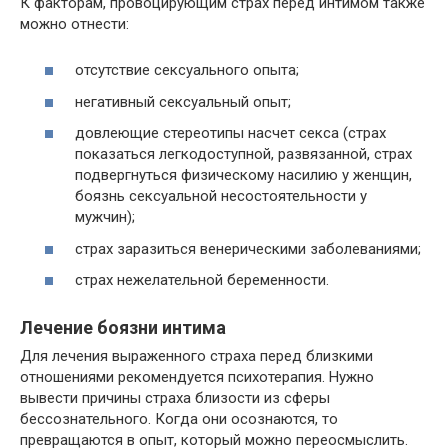
К факторам, провоцирующим страх перед интимом также
можно отнести:
отсутствие сексуального опыта;
негативный сексуальный опыт;
довлеющие стереотипы насчет секса (страх
показаться легкодоступной, развязанной, страх
подвергнуться физическому насилию у женщин,
боязнь сексуальной несостоятельности у
мужчин);
страх заразиться венерическими заболеваниями;
страх нежелательной беременности.
Лечение боязни интима
Для лечения выраженного страха перед близкими
отношениями рекомендуется психотерапия. Нужно
вывести причины страха близости из сферы
бессознательного. Когда они осознаются, то
превращаются в опыт, который можно переосмыслить.