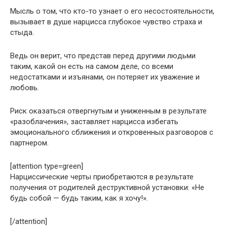
Мысль о том, что кто-то узнает о его несостоятельности,
вызывает в душе нарцисса глубокое чувство страха и
стыда.
Ведь он верит, что представ перед другими людьми
таким, какой он есть на самом деле, со всеми
недостатками и изъянами, он потеряет их уважение и
любовь.
Риск оказаться отвергнутым и униженным в результате
«разоблачения», заставляет нарцисса избегать
эмоционального сближения и откровенных разговоров с
партнером.
[attention type=green]
Нарциссические черты приобретаются в результате
получения от родителей деструктивной установки: «Не
будь собой — будь таким, как я хочу!».
[/attention]