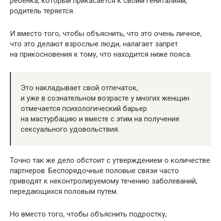
ребенка, который прикасается к своим гениталиям,
родитель теряется.
И вместо того, чтобы объяснить, что это очень личное,
что это делают взрослые люди, налагает запрет
на прикосновения к тому, что находится ниже пояса.
Это накладывает свой отпечаток,
и уже в сознательном возрасте у многих женщин
отмечается психологический барьер
на мастурбацию и вместе с этим на получение
сексуального удовольствия.
Точно так же дело обстоит с утверждением о количестве
партнеров. Беспорядочные половые связи часто
приводят к неконтролируемому течению заболеваний,
передающихся половым путем.
Но вместо того, чтобы объяснить подростку,