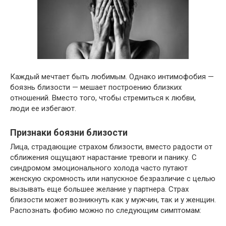
Каждый мечтает быть любимым. Однако интимофобия —
боязнь близости — мешает построению близких
отношений. Вместо того, чтобы стремиться к любви,
люди ее избегают.
Признаки боязни близости
Лица, страдающие страхом близости, вместо радости от
сближения ощущают нарастание тревоги и панику. С
синдромом эмоционального холода часто путают
женскую скромность или напускное безразличие с целью
вызывать еще большее желание у партнера. Страх
близости может возникнуть как у мужчин, так и у женщин.
Распознать фобию можно по следующим симптомам: