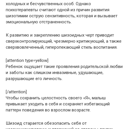
холодных и бесчувственных особ. Однако
психотерапевты считают одной из причин развития
шизотимии острую сензитивность, которая и вызывает
эмоциональную отстраненность.
К развитию и закреплению шизоидных черт приводит
сверхконтролирующий, чрезмерно критикующий, а также
сверхвовлеченный, гиперопекающий стиль воспитания.
[attention type=yellow]
Ребенок ощущает такие проявления родительской любви
и заботы как слишком инвазивные, удушающие,
разрушающие его личность.
[/attention]
Чтобы сохранить целостность своего «Я», малыш
привыкает уходить в себя и сохраняет избегающий
паттерн поведения во взрослом возрасте.
Шизоид старается обезопасить себя от