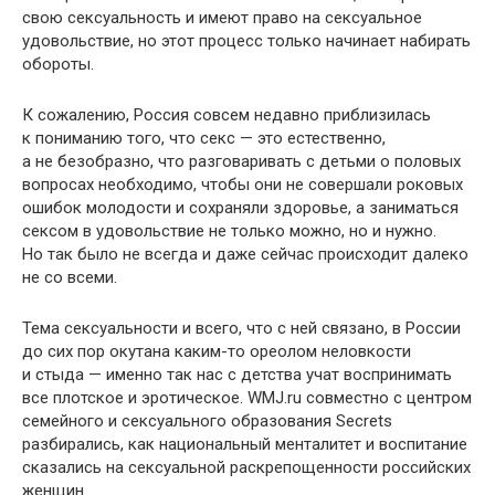
свою сексуальность и имеют право на сексуальное
удовольствие, но этот процесс только начинает набирать
обороты.
К сожалению, Россия совсем недавно приблизилась
к пониманию того, что секс — это естественно,
а не безобразно, что разговаривать с детьми о половых
вопросах необходимо, чтобы они не совершали роковых
ошибок молодости и сохраняли здоровье, а заниматься
сексом в удовольствие не только можно, но и нужно.
Но так было не всегда и даже сейчас происходит далеко
не со всеми.
Тема сексуальности и всего, что с ней связано, в России
до сих пор окутана каким-то ореолом неловкости
и стыда — именно так нас с детства учат воспринимать
все плотское и эротическое. WMJ.ru совместно с центром
семейного и сексуального образования Secrets
разбирались, как национальный менталитет и воспитание
сказались на сексуальной раскрепощенности российских
женщин.