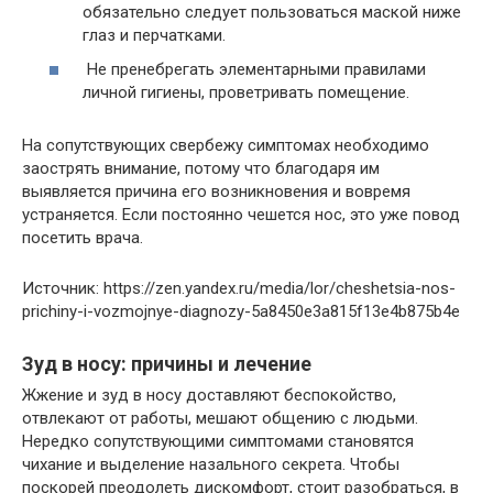
обязательно следует пользоваться маской ниже
глаз и перчатками.
Не пренебрегать элементарными правилами
личной гигиены, проветривать помещение.
На сопутствующих свербежу симптомах необходимо
заострять внимание, потому что благодаря им
выявляется причина его возникновения и вовремя
устраняется. Если постоянно чешется нос, это уже повод
посетить врача.
Источник: https://zen.yandex.ru/media/lor/cheshetsia-nos-
prichiny-i-vozmojnye-diagnozy-5a8450e3a815f13e4b875b4e
Зуд в носу: причины и лечение
Жжение и зуд в носу доставляют беспокойство,
отвлекают от работы, мешают общению с людьми.
Нередко сопутствующими симптомами становятся
чихание и выделение назального секрета. Чтобы
поскорей преодолеть дискомфорт, стоит разобраться, в