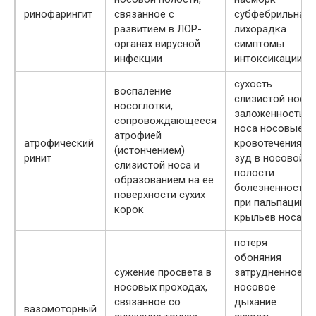
ринофарингит
связанное с
субфебрильная
развитием в ЛОР-
лихорадка
органах вирусной
симптомы
инфекции
интоксикации
сухость
воспаление
слизистой носа
носоглотки,
заложенность
сопровождающееся
носа носовые
атрофией
атрофический
кровотечения
(истончением)
ринит
зуд в носовой
слизистой носа и
полости
образованием на ее
болезненность
поверхности сухих
при пальпации
корок
крыльев носа
потеря
обоняния
сужение просвета в
затрудненное
носовых проходах,
носовое
связанное со
дыхание
вазомоторный