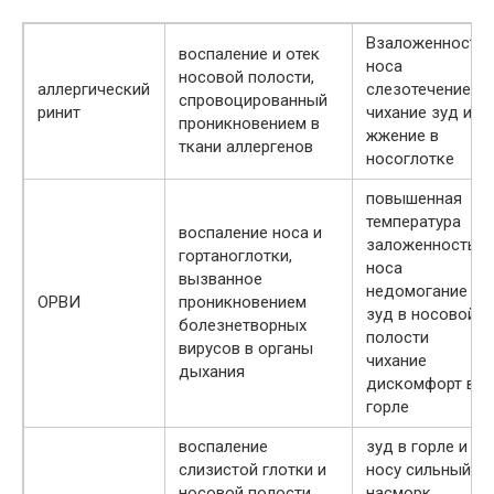
Взаложенность
воспаление и отек
носа
носовой полости,
аллергический
слезотечение
спровоцированный
ринит
чихание зуд и
проникновением в
жжение в
ткани аллергенов
носоглотке
повышенная
температура
воспаление носа и
заложенность
гортаноглотки,
носа
вызванное
недомогание
ОРВИ
проникновением
зуд в носовой
болезнетворных
полости
вирусов в органы
чихание
дыхания
дискомфорт в
горле
воспаление
зуд в горле и
слизистой глотки и
носу сильный
носовой полости,
насморк