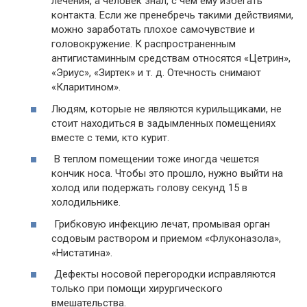
лечения, а человек знал, с чем ему избегать
контакта. Если же пренебречь такими действиями,
можно заработать плохое самочувствие и
головокружение. К распространенным
антигистаминным средствам относятся «Цетрин»,
«Эриус», «Зиртек» и т. д. Отечность снимают
«Кларитином».
Людям, которые не являются курильщиками, не
стоит находиться в задымленных помещениях
вместе с теми, кто курит.
В теплом помещении тоже иногда чешется
кончик носа. Чтобы это прошло, нужно выйти на
холод или подержать голову секунд 15 в
холодильнике.
Грибковую инфекцию лечат, промывая орган
содовым раствором и приемом «Флуконазола»,
«Нистатина».
Дефекты носовой перегородки исправляются
только при помощи хирургического
вмешательства.