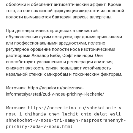
оболочки и обеспечит антисептический эффект. Кроме
того, за счет активной циркуляции жидкости из носовой
полости вымываются бактерии, вирусы, аллергены.
При дегенеративных процессах в слизистой,
обусловленных сухим воздухом, вредными привычками
или профессиональными вредностями, полезно
регулярное орошение полости носа изотоническими
растворами Аквалор Беби, Софт или норм. Они
способствуют увлажнению и регенерации эпителия,
снижают вязкость слизи, повышают устойчивость
назальной стенки к микробам и токсическим факторам.
Источник: https://aqualor.ru/poleznaya-
informatsiya/stati/zud-v-nosu-prichiny-i-lechenie/
Источник:
https://nomedicina.ru/shhekotanie-v-
nosu-i-chihanie-chem-lechit-chto-delat-esli-
shhekochet-v-nosu-tri-samyh-rasprostranennyh-
prichiny-zuda-v-nosu.html