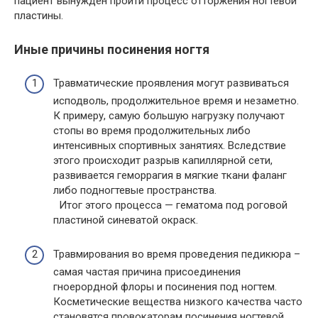
пациент вынужден пройти процесс отторжения ногтевой
пластины.
Иные причины посинения ногтя
Травматические проявления могут развиваться
исподволь, продолжительное время и незаметно.
К примеру, самую большую нагрузку получают
стопы во время продолжительных либо
интенсивных спортивных занятиях. Вследствие
этого происходит разрыв капиллярной сети,
развивается геморрагия в мягкие ткани фаланг
либо подногтевые пространства.
Итог этого процесса — гематома под роговой
пластиной синеватой окраск.
Травмирования во время проведения педикюра –
самая частая причина присоединения
гноерордной флоры и посинения под ногтем.
Косметические вещества низкого качества часто
становятся провокаторам посинения ногтевой