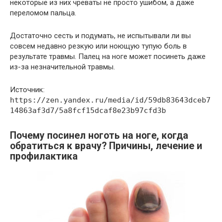
некоторые из них чреваты не просто ушибом, а даже
переломом пальца.
Достаточно сесть и подумать, не испытывали ли вы
совсем недавно резкую или ноющую тупую боль в
результате травмы. Палец на ноге может посинеть даже
из-за незначительной травмы.
Источник:
https://zen.yandex.ru/media/id/59db83643dceb7
14863af3d7/5a8fcf15dcaf8e23b97cfd3b
Почему посинел ноготь на ноге, когда
обратиться к врачу? Причины, лечение и
профилактика