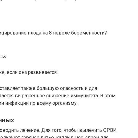
ицирование плода на 8 неделе беременности?
ть;
, если она развивается;
ставляет также большую опасность и для
ается выраженное снижение иммунитета. В этом
ии инфекции по всему организму.
нных
роводить лечение. Для того, чтобы вылечить ОРВИ
льзуют горячее питье, капли в нос, спреи для