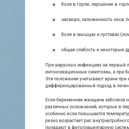
боли в горле; першение в горл
насморк; заложенность носа; 
боли в мышцах и суставах (лом
общая слабость и некоторые д
При вирусных инфекциях на первый п
интоксикационные симптомы, а при б
Эти положения учитывают врачи при 
дифференцированный подход в лечен
Если беременная женщина заболела н
различных осложнений, которые в пе
особенно если повышается температур
резко возрастает рис внутриутробног
попадают в фетоплацентарную систе