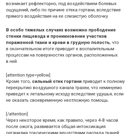
возникает рефлекторно, под воздействием болевых
ощущений, либо по причине отека гортани, вследствие
прямого воздействия на ее слизистую оболочку.
В особо тяжелых случаях возможно прободение
стенки пищевода и проникновение участков
пораженной ткани и крови в грудную полость
, что
в окончательном итоге приводит к воспалительным
процессам на поверхностях органов, расположенных
в ней.
[attention type=yellow]
Кроме того,
сильный отек гортани
приводит к полному
перекрытию воздушного канала трахеи, что неминуемо
приведет к летальному исходу вследствие удушья, если
не оказать своевременную неотложную помощь.
[/attention]
Через некоторое время, как правило, через 4-8 часов
после ожога, развивается общая интоксикация
организма токсическими веществами распада тканей