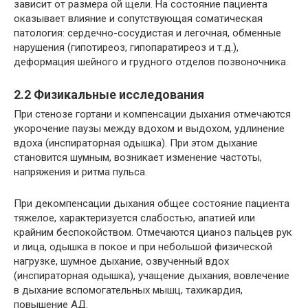
зависит от размера ой щели. На состояние пациента
оказывает влияние и сопутствующая соматическая
патология: сердечно-сосудистая и легочная, обменные
нарушения (гипотиреоз, гипопаратиреоз и т.д.),
деформация шейного и грудного отделов позвоночника.
2.2 Физикальные исследования
При стенозе гортани и компенсации дыхания отмечаются
укорочение паузы между вдохом и выдохом, удлинение
вдоха (инспираторная одышка). При этом дыхание
становится шумным, возникает изменение частоты,
напряжения и ритма пульса.
При декомпенсации дыхания общее состояние пациента
тяжелое, характеризуется слабостью, апатией или
крайним беспокойством. Отмечаются цианоз пальцев рук
и лица, одышка в покое и при небольшой физической
нагрузке, шумное дыхание, озвученный вдох
(инспираторная одышка), учащение дыхания, вовлечение
в дыхание вспомогательных мышц, тахикардия,
повышение АД.