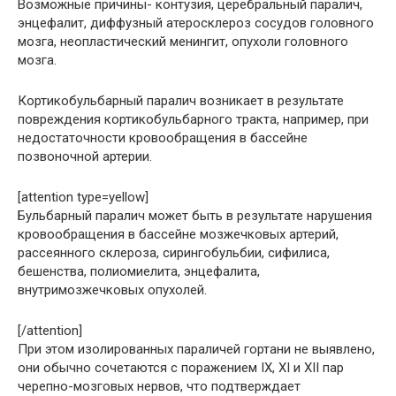
Возможные причины- контузия, церебральный паралич,
энцефалит, диффузный атеросклероз сосудов головного
мозга, неопластический менингит, опухоли головного
мозга.
Кортикобульбарный паралич возникает в результате
повреждения кортикобульбарного тракта, например, при
недостаточности кровообращения в бассейне
позвоночной артерии.
[attention type=yellow]
Бульбарный паралич может быть в результате нарушения
кровообращения в бассейне мозжечковых артерий,
рассеянного склероза, сирингобульбии, сифилиса,
бешенства, полиомиелита, энцефалита,
внутримозжечковых опухолей.
[/attention]
При этом изолированных параличей гортани не выявлено,
они обычно сочетаются с поражением IX, XI и XII пар
черепно-мозговых нервов, что подтверждает