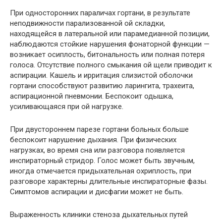
При односторонних параличах гортани, в результате
неподвижности парализованной ой складки,
находящейся в латеральной или парамедианной позиции,
наблюдаются стойкие нарушения фонаторной функции —
возникает осиплость, битональность или полная потеря
голоса. Отсутствие полного смыкания ой щели приводит к
аспирации. Кашель и ирритация слизистой оболочки
гортани способствуют развитию ларингита, трахеита,
аспирационной пневмонии. Беспокоит одышка,
усиливающаяся при ой нагрузке.
При двустороннем парезе гортани больных больше
беспокоит нарушение дыхания. При физических
нагрузках, во время сна или разговора появляется
инспираторный стридор. Голос может быть звучным,
иногда отмечается придыхательная охриплость, при
разговоре характерны длительные инспираторные фазы.
Симптомов аспирации и дисфагии может не быть.
Выраженность клиники стеноза дыхательных путей