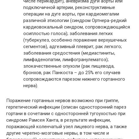
числе перикардит), аневризма дуги аорты или
подключичной артерии, реконструктивные
операции на дуге аорты, при кардиомегалии
различной этиологии (синдром Ортнера-редкий
кардиовокальный синдром, сопровождающийся
осиплостью голоса); заболевания легких
(туберкулез, особенно поражение верхушечных
сегментов), адгезивный плеврит, рак легкого;
заболевания средостения (медиастиниты,
лимфаденопатии, лимфогранулематоз);
злокачественные опухоли (рак пищевода,
бронхов, рак Панкоста – до 25% его случаев
сопровождаются парезом нижнего гортанного
нерва).
Поражение гортанных нервов возможно при гриппе,
герпетический инфекции (описан односторонний парез
гортани в сочетании с односторонней тугоухостью при
синдроме Рамсея Ханта, в результате инфекции,
поражающей коленчатый узел лицевого нерва, а также
другие черепно-мозговые нервы, в том числе и