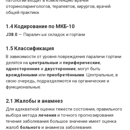
патологии входит в компетенцию врачей
оториноларингологов, терапевтов, хирургов, врачей
общей практики.
1.4 Кодирование по МКБ-10
J38.0
— Паралич ых складок и гортани
1.5 Классификация
В зависимости от уровня повреждения параличи гортани
делятся на
центральные
и
периферические
,
односторонние
и
двусторонние
, могут быть
врождёнными
или
приобретёнными
. Центральные, в
свою очередь, подразделяются на органические и
функциональные.
2.1 Жалобы и анамнез
Для адекватной оценки тяжести состояния, правильного
выбора метода
лечения
и точного прогнозирования
течения заболевания большое значение имеет оценка
жалоб
больного
и анамнеза заболевания.