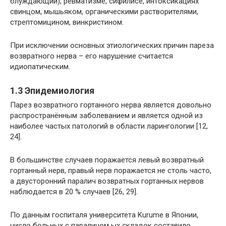
блуждающий), ревматизме, сифилисе, интоксикациях
свинцом, мышьяком, органическими растворителями,
стрептомицином, винкристином.
При исключении основных этиологических причин пареза
возвратного нерва – его нарушение считается
идиопатическим.
1.3 Эпидемиология
Парез возвратного гортанного нерва является довольно
распространённым заболеванием и является одной из
наиболее частых патологий в области ларингологии [12,
24].
В большинстве случаев поражается левый возвратный
гортанный нерв, правый нерв поражается не столь часто,
а двусторонний паралич возвратных гортанных нервов
наблюдается в 20 % случаев [26, 29].
По данным госпиталя университета Kurume в Японии,
число больных с параличом ых складок составило