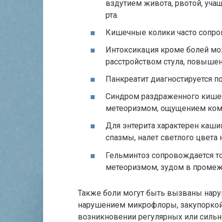
вздутием живота, рвотой, уч
рта.
Кишечные колики часто сопро
Интоксикация кроме болей мо
расстройством стула, повышен
Панкреатит диагностируется по
Синдром раздраженного кишеч
метеоризмом, ощущением комка
Для энтерита характерен каши
спазмы, налет светлого цвета 
Гельминтоз сопровождается то
метеоризмом, зудом в промеж
Также боли могут быть вызваны нару
нарушением микрофлоры, закупоркой
возникновении регулярных или сильн