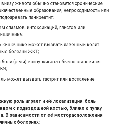
 внизу живота обычно становятся хронические
окачественные образования, непроходимость или
подозревать панкреатит;
ем спазмов, интоксикаций, глистов или
ишечника;
в кишечнике может вызвать язвенный колит
ные болезни ЖКТ;
боли (рези) внизу живота обычно становится
КЯ;
ь может вызвать гастрит или воспаление
жную роль играет и её локализация: боль
ядом с подвздошной костью, ближе к пупку
та. В зависимости от её месторасположения
личных болезнях: