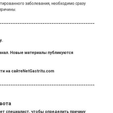
остированного заболевания, необходимо сразу
причины.
__________________________________________
у.
анал. Новые материалы публикуются
ти на сайте
NetGastritu.com
__________________________________________
вота
ет специалист, чтобы определить причину