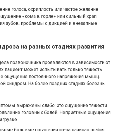
ние голоса, охриплость или частое желание
 ощущение «кома в горле» или сильный храп.
я зубов, проблемы с дикцией и внезапные
дроза на разных стадиях развития
ела позвоночника проявляются в зависимости от
иях пациент может испытывать только тяжесть
кже ощущение постоянного напряжения мышц.
ой синдром. На более поздних стадиях болезнь
мптомы выражены слабо: это ощущение тяжести
оявление головных болей. Неприятные ощущения
агрузке
альные болевые ощущения из-за начинающейся