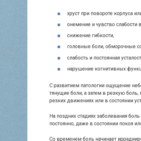
хруст при повороте корпуса ил
онемение и чувство слабости в
снижение гибкости;
головные боли, обморочные со
слабость и постоянная усталост
нарушение когнитивных функци
С развитием патологии ощущение неб
тянущие боли, а затем в резкую бол
резких движениях или в состоянии уст
На поздних стадиях заболевания боль
постоянно, даже в состоянии покоя или
Со временем боль начинает иррадииров