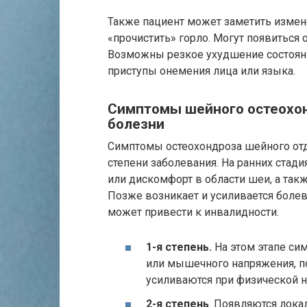
Также пациент может заметить измене
«прочистить» горло. Могут появиться
Возможны резкое ухудшение состояни
приступы онемения лица или языка.
Симптомы шейного остеохон
болезни
Симптомы остеохондроза шейного отд
степени заболевания. На ранних стад
или дискомфорт в области шеи, а та
Позже возникает и усиливается болев
может привести к инвалидности.
1-я степень.
На этом этапе си
или мышечного напряжения, п
усиливаются при физической н
2-я степень
. Появляются лок