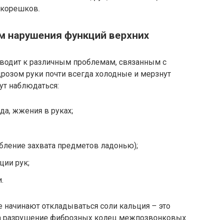
 корешков.
м нарушения функций верхних
иводит к различным проблемам, связанным с
розом руки почти всегда холодные и мерзнут
ут наблюдаться:
а, жжения в руках;
абление захвата предметов ладонью);
ции рук;
.
 начинают откладываться соли кальция – это
на разрушение фиброзных колец межпозвонковых