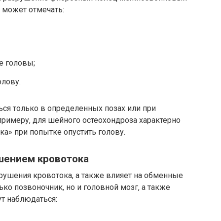
 может отмечать:
е головы;
олову.
ся только в определенных позах или при
римеру, для шейного остеохондроза характерно
а» при попытке опустить голову.
шением кровотока
ушения кровотока, а также влияет на обменные
ько позвоночник, но и головной мозг, а также
ут наблюдаться: